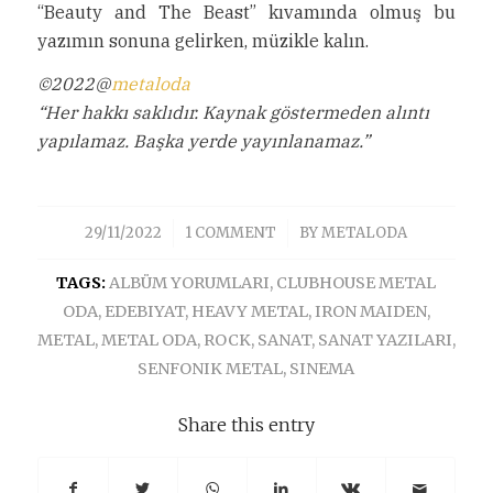
“Beauty and The Beast” kıvamında olmuş bu
yazımın sonuna gelirken, müzikle kalın.
©2022@
metaloda
“Her hakkı saklıdır. Kaynak göstermeden alıntı
yapılamaz. Başka yerde yayınlanamaz.”
/
/
29/11/2022
1 COMMENT
BY
METALODA
TAGS:
ALBÜM YORUMLARI
,
CLUBHOUSE METAL
ODA
,
EDEBIYAT
,
HEAVY METAL
,
IRON MAIDEN
,
METAL
,
METAL ODA
,
ROCK
,
SANAT
,
SANAT YAZILARI
,
SENFONIK METAL
,
SINEMA
Share this entry