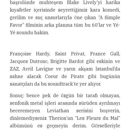
başrolünde muhteşem Blake Lively’yi harika
kıyafetler içerisinde seyrettiğimiz kara komedi,
gerilim ve suç unsurlarıyla öne çıkan “A Simple
Favor” filminin arka planına tüm bu 60’lar ve Yé-
Yé soundu hakim.
Françoise Hardy, Saint Privat, France Gall,
Jacques Dutronc, Brigitte Bardot gibi eskinin ve
ZAZ, Avril Lavigne ve yarın akşam İstanbul’da
sahne alacak Coeur de Pirate gibi bugünün
sanatçıları da bu soundtrack’te yer alıyor.
Sonuç: bence pek de özgün bir tarafı olmayan,
senfonik metal işleri arasında sürüden ayrılmayı
beceremeyen Leviathan serisini boşverin,
dinlemediyseniz Therion’un “Les Fleurs du Mal”
albümünü es geçmeyin derim. Görselleriyle