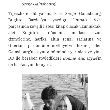
(Serge Gainsbourg)
Tipsizlikte dünya markası Serge Gainsbourg,
Brigitte Bardot’ya yazdığı “
Initials B.B.”
parçasında sevgili listesi kitap olacak uzunluktaki
afet Brigitte’in, dönemin modası uzun
çizmelerine, harika altın rengi saçlarına ve
Guerlain parfümüne methiyeler düzmüş. Ben
Gainsbourg’un aynı albümünde yer alan ve yine
B.B. ile beraber söyledikleri
Bonnie And Clyde
’ın
da hastasıyımdır ayrıca.