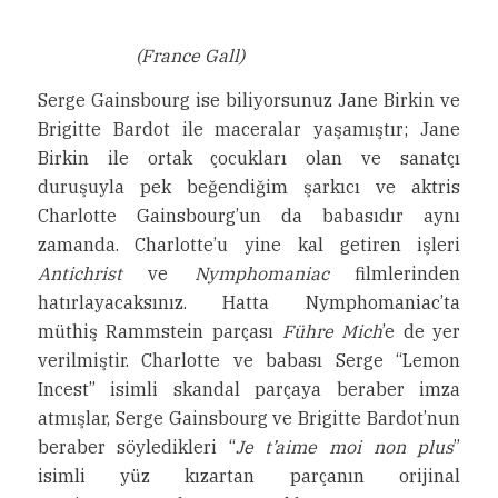
(France Gall)
Serge Gainsbourg ise biliyorsunuz Jane Birkin ve
Brigitte Bardot ile maceralar yaşamıştır; Jane
Birkin ile ortak çocukları olan ve sanatçı
duruşuyla pek beğendiğim şarkıcı ve aktris
Charlotte Gainsbourg’un da babasıdır aynı
zamanda. Charlotte’u yine kal getiren işleri
Antichrist
ve
Nymphomaniac
filmlerinden
hatırlayacaksınız. Hatta Nymphomaniac’ta
müthiş Rammstein parçası
Führe Mich
’e de yer
verilmiştir. Charlotte ve babası Serge “Lemon
Incest” isimli skandal parçaya beraber imza
atmışlar, Serge Gainsbourg ve Brigitte Bardot’nun
beraber söyledikleri “
Je t’aime moi non plus
”
isimli yüz kızartan parçanın orijinal