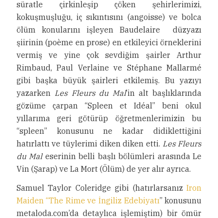
süratle çirkinleşip çöken şehirlerimizi,
kokuşmuşluğu, iç sıkıntısını (angoisse) ve bolca
ölüm konularını işleyen Baudelaire düzyazı
şiirinin (poème en prose) en etkileyici örneklerini
vermiş ve yine çok sevdiğim şairler Arthur
Rimbaud, Paul Verlaine ve Stéphane Mallarmé
gibi başka büyük şairleri etkilemiş. Bu yazıyı
yazarken
Les Fleurs du Mal
’in alt başlıklarında
gözüme çarpan “Spleen et Idéal” beni okul
yıllarıma geri götürüp öğretmenlerimizin bu
“spleen” konusunu ne kadar didiklettiğini
hatırlattı ve tüylerimi diken diken etti.
Les Fleurs
du Mal
eserinin belli başlı bölümleri arasında Le
Vin (Şarap) ve La Mort (Ölüm) de yer alır ayrıca.
Samuel Taylor Coleridge gibi (hatırlarsanız
Iron
Maiden “The Rime ve İngiliz Edebiyatı
” konusunu
metaloda.com’da detaylıca işlemiştim) bir ömür