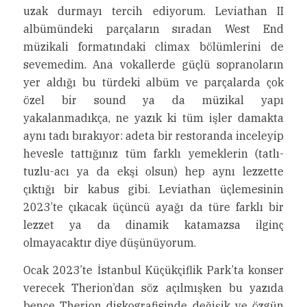
uzak durmayı tercih ediyorum. Leviathan II
albümündeki parçaların sıradan West End
müzikali formatındaki climax bölümlerini de
sevemedim. Ana vokallerde güçlü sopranoların
yer aldığı bu türdeki albüm ve parçalarda çok
özel bir sound ya da müzikal yapı
yakalanmadıkça, ne yazık ki tüm işler damakta
aynı tadı bırakıyor: adeta bir restoranda inceleyip
hevesle tattığınız tüm farklı yemeklerin (tatlı-
tuzlu-acı ya da ekşi olsun) hep aynı lezzette
çıktığı bir kabus gibi. Leviathan üçlemesinin
2023’te çıkacak üçüncü ayağı da türe farklı bir
lezzet ya da dinamik katamazsa ilginç
olmayacaktır diye düşünüyorum.
Ocak 2023’te İstanbul Küçükçiflik Park’ta konser
verecek Therion’dan söz açılmışken bu yazıda
bence Therion diskografisinde değişik ve özgün