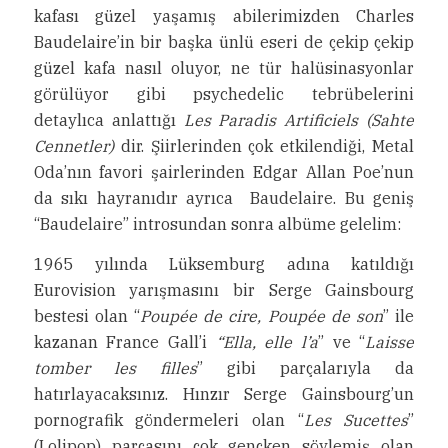
kafası güzel yaşamış abilerimizden Charles
Baudelaire’in bir başka ünlü eseri de çekip çekip
güzel kafa nasıl oluyor, ne tür halüsinasyonlar
görülüyor gibi psychedelic tebrübelerini
detaylıca anlattığı
Les Paradis Artificiels (Sahte
Cennetler)
dir. Şiirlerinden çok etkilendiği, Metal
Oda’nın favori şairlerinden Edgar Allan Poe’nun
da sıkı hayranıdır ayrıca Baudelaire. Bu geniş
“Baudelaire” introsundan sonra albüme gelelim:
1965 yılında Lüksemburg adına katıldığı
Eurovision yarışmasını bir Serge Gainsbourg
bestesi olan “
Poupée de cire, Poupée de son
” ile
kazanan France Gall’i
“Ella, elle l’a
” ve “
Laisse
tomber les filles
” gibi parçalarıyla da
hatırlayacaksınız. Hınzır Serge Gainsbourg’un
pornografik göndermeleri olan “
Les Sucettes
”
(Lolipop) parçasını çok gençken söylemiş olan