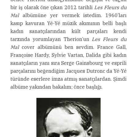
bir iş olarak öne çıkan 2012 tarihli
Les Fleurs du
Mal
albümüne yer vermek istedim. 1960’ları
kasıp kavuran Yé-Yé müzik akımının belli başlı
kadın sanatçılarından kült parçaları kendi
tarzında yorumlayan Therion’un
Les Fleurs du
Mal
cover albümünü ben sevdim. France Gall,
Françoise Hardy, Sylvie Vartan, Dalida gibi kadın
sanatçıların yanı sıra Serge Gainsbourg ve esprili
parçalarını beğendiğim Jacques Dutronc da Yé-Yé
türünde eserlere imza atmış sanatçılardan. Şimdi
albüme yakından bakalım; önce başlığı.