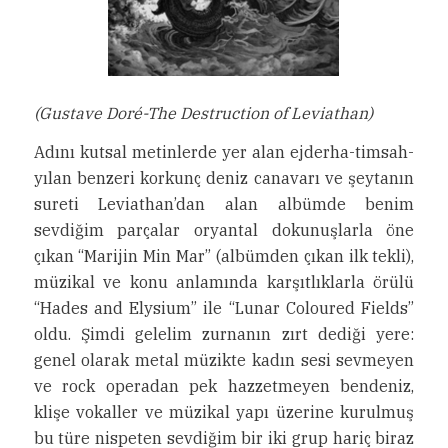
(Gustave Doré-The Destruction of Leviathan)
Adını kutsal metinlerde yer alan ejderha-timsah-
yılan benzeri korkunç deniz canavarı ve şeytanın
sureti Leviathan’dan alan albümde benim
sevdiğim parçalar oryantal dokunuşlarla öne
çıkan “Marijin Min Mar” (albümden çıkan ilk tekli),
müzikal ve konu anlamında karşıtlıklarla örülü
“Hades and Elysium” ile “Lunar Coloured Fields”
oldu. Şimdi gelelim zurnanın zırt dediği yere:
genel olarak metal müzikte kadın sesi sevmeyen
ve rock operadan pek hazzetmeyen bendeniz,
klişe vokaller ve müzikal yapı üzerine kurulmuş
bu türe nispeten sevdiğim bir iki grup hariç biraz