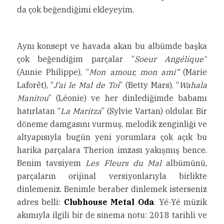
da çok beğendiğimi ekleyeyim.
Aynı konsept ve havada akan bu albümde başka
çok beğendiğim parçalar “
Soeur Angélique”
(Annie Philippe), “
Mon amour, mon ami”
(Marie
Laforêt), “
J’ai le Mal de Toi
” (Betty Mars), “
Wahala
Manitou
” (Léonie) ve her dinlediğimde babamı
hatırlatan “
La Maritza
” (Sylvie Vartan) oldular. Bir
döneme damgasını vurmuş, melodik zenginliği ve
altyapısıyla bugün yeni yorumlara çok açık bu
harika parçalara Therion imzası yakışmış bence.
Benim tavsiyem
Les Fleurs du Mal
albümünü,
parçaların orijinal versiyonlarıyla birlikte
dinlemeniz. Benimle beraber dinlemek isterseniz
adres belli:
Clubhouse Metal Oda
. Yé-Yé müzik
akımıyla ilgili bir de sinema notu: 2018 tarihli ve