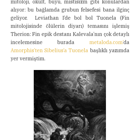
mitoloji, okült, büyü, mistisizm gibi konulardan
alıyor: bu bağlamda grubun felsefesi bana ilginç
geliyor. Leviathan I’de bol bol Tuonela (Fin
mitolojisinde ölülerin diyarı) temasını işlemiş
Therion: Fin epik destanı Kalevala’nın çok detaylı
incelemesine burada
metaloda.com’
da
Amorphis’ten Sibelius’a Tuonela
başlıklı yazımda
yer vermiştim.