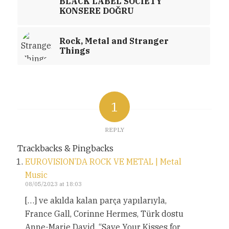
BLACK LABEL SOCIETY
KONSERE DOĞRU
Rock, Metal and Stranger
Things
1
REPLY
Trackbacks & Pingbacks
EUROVISION’DA ROCK VE METAL | Metal
Music
08/05/2023 at 18:03
[…] ve akılda kalan parça yapılarıyla,
France Gall, Corinne Hermes, Türk dostu
Anne-Marie David, “Save Your Kisses for